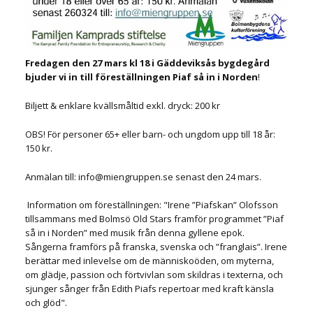
Fredagen den 27 mars kl 18 i Gäddeviksås bygdegård
bjuder vi in till föreställningen Piaf så in i Norden
!
Biljett & enklare kvällsmåltid exkl. dryck: 200 kr
OBS! För personer 65+ eller barn- och ungdom upp till 18 år:
150 kr.
Anmälan till: info@miengruppen.se senast den 24 mars.
Information om föreställningen: "Irene ”Piafskan” Olofsson
tillsammans med Bolmsö Old Stars framför programmet ”Piaf
så in i Norden” med musik från denna gyllene epok.
Sångerna framförs på franska, svenska och ”franglais”. Irene
berättar med inlevelse om de människoöden, om myterna,
om glädje, passion och förtvivlan som skildras i texterna, och
sjunger sånger från Edith Piafs repertoar med kraft känsla
och glöd".