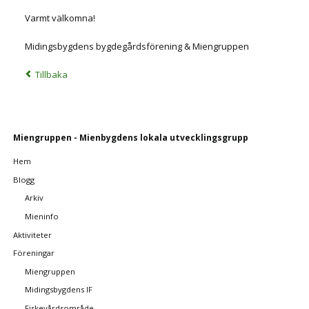
Varmt välkomna!
Midingsbygdens bygdegårdsförening & Miengruppen
Tillbaka
Ta
Miengruppen - Mienbygdens lokala utvecklingsgrupp
bort
Hem
navigering
Blogg
Arkiv
Mieninfo
Aktiviteter
Föreningar
Miengruppen
Midingsbygdens IF
Fiskevårdsområde