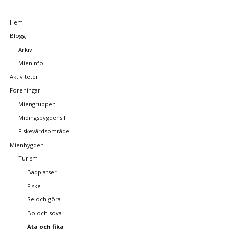
Ta
Hem
bort
Blogg
navigering
Arkiv
Mieninfo
Aktiviteter
Föreningar
Miengruppen
Midingsbygdens IF
Fiskevårdsområde
Mienbygden
Turism
Badplatser
Fiske
Se och göra
Bo och sova
Äta och fika