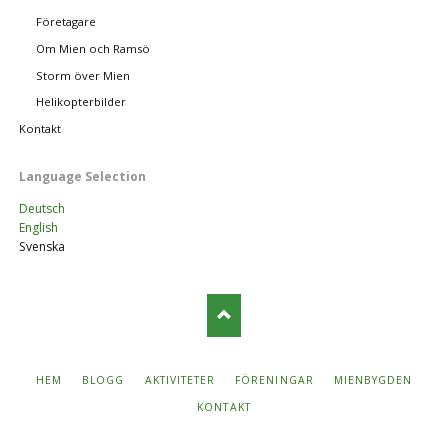
Företagare
Om Mien och Ramsö
Storm över Mien
Helikopterbilder
Kontakt
Language Selection
Deutsch
English
Svenska
TA
HEM
BLOGG
AKTIVITETER
FÖRENINGAR
MIENBYGDEN
BORT
NAVIGERING
KONTAKT