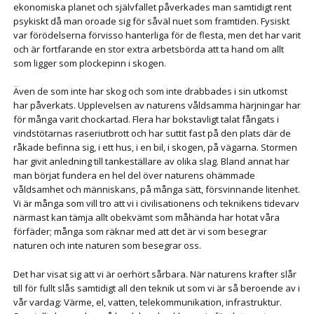
ekonomiska planet och självfallet påverkades man samtidigt rent
psykiskt då man oroade sig för såväl nuet som framtiden. Fysiskt
var förödelserna förvisso hanterliga för de flesta, men det har varit
och är fortfarande en stor extra arbetsbörda att ta hand om allt
som ligger som plockepinn i skogen.
Även de som inte har skog och som inte drabbades i sin utkomst
har påverkats. Upplevelsen av naturens våldsamma härjningar har
för många varit chockartad. Flera har bokstavligt talat fångats i
vindstötarnas raseriutbrott och har suttit fast på den plats där de
råkade befinna sig, i ett hus, i en bil, i skogen, på vägarna. Stormen
har givit anledning till tankeställare av olika slag. Bland annat har
man börjat fundera en hel del över naturens ohämmade
våldsamhet och människans, på många sätt, försvinnande litenhet.
Vi är många som vill tro att vi i civilisationens och teknikens tidevarv
närmast kan tämja allt obekvämt som måhända har hotat våra
förfäder; många som räknar med att det är vi som besegrar
naturen och inte naturen som besegrar oss.
Det har visat sig att vi är oerhört sårbara. När naturens krafter slår
till för fullt slås samtidigt all den teknik ut som vi är så beroende av i
vår vardag: Värme, el, vatten, telekommunikation, infrastruktur.