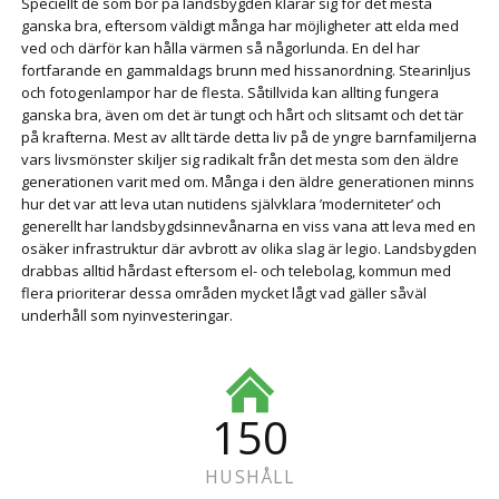
Speciellt de som bor på landsbygden klarar sig för det mesta
ganska bra, eftersom väldigt många har möjligheter att elda med
ved och därför kan hålla värmen så någorlunda. En del har
fortfarande en gammaldags brunn med hissanordning. Stearinljus
och fotogenlampor har de flesta. Såtillvida kan allting fungera
ganska bra, även om det är tungt och hårt och slitsamt och det tär
på krafterna. Mest av allt tärde detta liv på de yngre barnfamiljerna
vars livsmönster skiljer sig radikalt från det mesta som den äldre
generationen varit med om. Många i den äldre generationen minns
hur det var att leva utan nutidens självklara ’moderniteter’ och
generellt har landsbygdsinnevånarna en viss vana att leva med en
osäker infrastruktur där avbrott av olika slag är legio. Landsbygden
drabbas alltid hårdast eftersom el- och telebolag, kommun med
flera prioriterar dessa områden mycket lågt vad gäller såväl
underhåll som nyinvesteringar.
150
HUSHÅLL