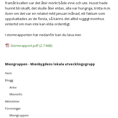
framåt kvällen var det åter mörkt både inne och ute. Huset hade
hunnit bli iskallt, det skulle åter eldas, alla var hungriga, trötta m.m.
Även om det var en relativt mild januari månad, ett faktum som
uppskattades av de flesta, så känns det alltid ruggigt inomhus
vintertid om man inte kan elda ordentligt.
I stormrapporten här nedanför kan du läsa mer.
Stormrapport.pdf
(2.7 MiB)
Skip
Miengruppen - Mienbygdens lokala utvecklingsgrupp
navigation
Hem
Blogg
Arkiv
Mieninfo
Aktiviteter
Föreningar
Miengruppen