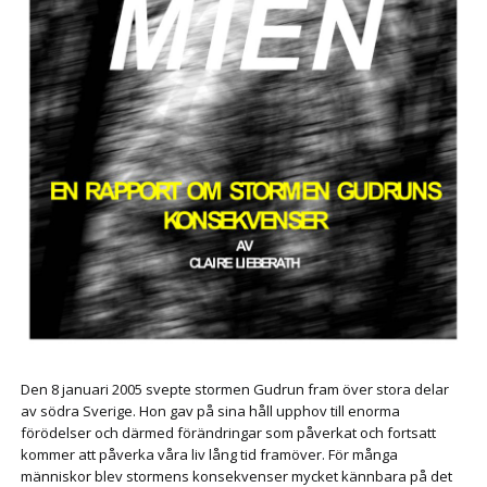
Den 8 januari 2005 svepte stormen Gudrun fram över stora delar
av södra Sverige. Hon gav på sina håll upphov till enorma
förödelser och därmed förändringar som påverkat och fortsatt
kommer att påverka våra liv lång tid framöver. För många
människor blev stormens konsekvenser mycket kännbara på det