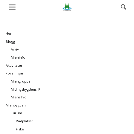
Skip
Hem
navigation
Blogg
Arkiv
Mieninfo
Aktiviteter
Föreningar
Miengruppen
Midingsbygdens IF
Miens fvof
Mienbygden
Turism
Badplatser
Fiske